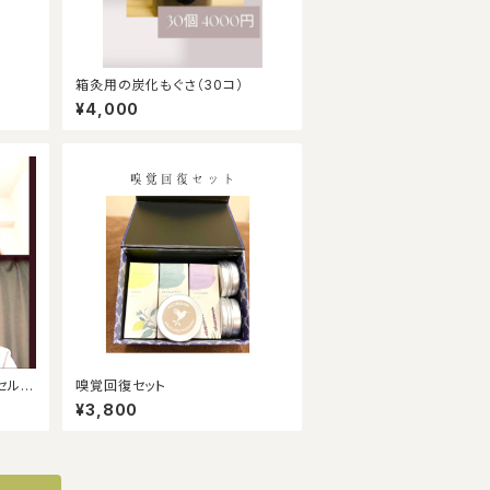
箱灸用の炭化もぐさ（30コ）
¥4,000
セルフ
嗅覚回復セット
付き）
¥3,800